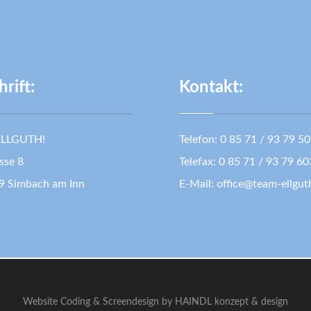
rift:
Kontakt:
LLGUTH!
Telefon: 0 85 71 / 93 79 5
sse 8
Telefax: 0 85 71 / 93 79 60
9 Simbach am Inn
E-Mail:
office@team-ellgut
Website Coding & Screendesign by HAINDL konzept & design